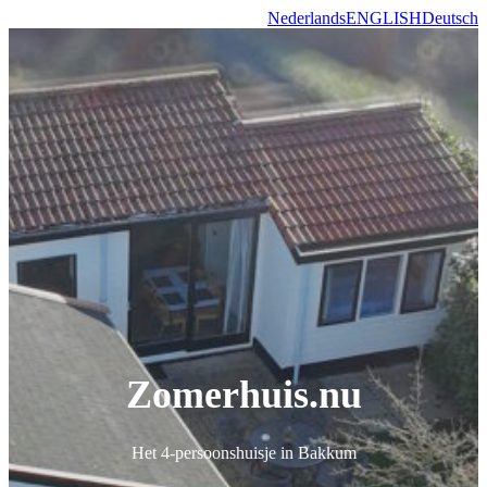
Nederlands
ENGLISH
Deutsch
Zomerhuis.nu
Het 4-persoonshuisje in Bakkum